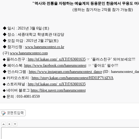
"역사와 전통을 자랑하는 예술계의 등용문인 한음에서 무용도 여
(원하는 참가자는 2작품 참가 가능함)
◆ 일시 : 2021년 3월 6일 (토)
◆ 장소 : 세종대학교 학생회관 대강당
◆ 모집 마감 : 2021년 2월 27일(토)
◆ 참가신청 :
www.haneumcontest.co.kr
(구)
www.haneumcontest.com
◆ 플러스친구 :
http://pf.kakao.com/_xiXTtT/63601635
☞ ‘플러스친구’ 되어보세요!!!
◆ 페이스북:
https://www.facebook.com/haneumcontest
☞ ‘좋아요’ 필수!!!
◆ 인스타그램 :
https://www.instagram.com/haneumcontest_dance
(ID : haneumcontest_da
◆ 카카오스토리 :
https://story.kakao.com/haneumcontest/HDI1P7VdZVA
◆ 스토리채널 :
http://pf.kakao.com/_xiXTtT/63601635
◆ 네이버 블로그
https://blog.naver.com/haneumcontest
◆ 문의 : 010-4081-8559