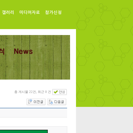
갤러리
미디어자료
참가신청
총 게시물 22건, 최근 0 건