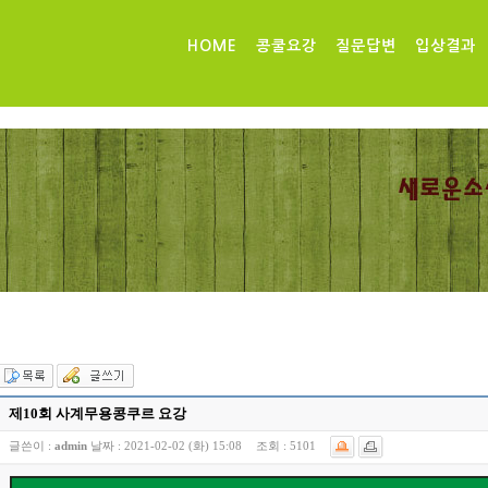
HOME
콩쿨요강
질문답변
입상결과
제10회 사계무용콩쿠르 요강
글쓴이 :
admin
날짜 :
2021-02-02 (화) 15:08
조회 :
5101