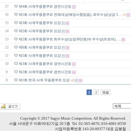
17
제4회 사계무용콩쿠르 경연시간표
16
제1회 사계무용콩쿠르 전체대상(해당사항없음), 최우수상(상금 3…
+1
15
제3회 사계무용콩쿠르 요강
14
제2회 사계무용콩쿠르 요강
13
제2회 사계무용콩쿠르 최우수상(상금30만원)과 우수상(트로피), …
12
제6회 사계무용콩쿠르 요강
11
제5회 사계무용콩쿠르 요강
10
제3회 사계무용콩쿠르 경연시간표
9
제2회 사계무용콩쿠르 경연시간표
8
제1회 전국 사계 무용콩쿠르 요강
+2
1
2
맨끝
Copyright © 2017 Sagye Music Competition. All Rights Reserved.
서울 서대문구 이화여대2가길 20 5층 Tel. 02-365-4070, 010-4081-8559
사업자등록번호 143-20-00377 대표 김봉철