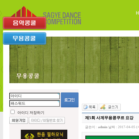
아이디 저장하기
제5회 사계무용콩쿠르 요강
글쓴이 :
admin
날짜 :
2017-04-05 (