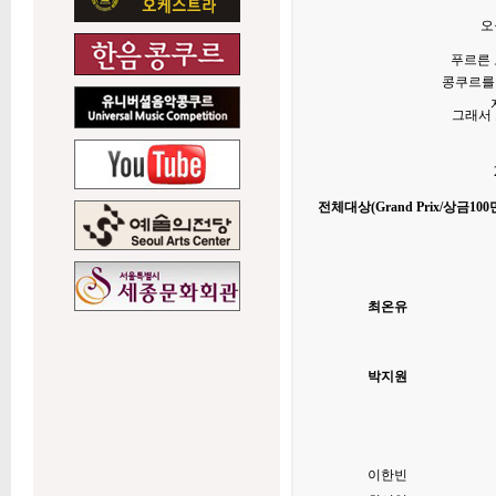
오
푸르른 
콩쿠르를 
그래서 
전체대상(Grand Prix/상금
최온유
박지원
이한빈