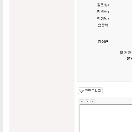
김은섭a
임박문a
이성민a
윤종복
김성근
또한 관
본인