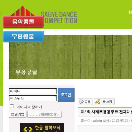
아이디 저장하기
제3회 사계무용콩쿠르 전체대상
글쓴이 :
admin
날짜 :
2015-05-23 (