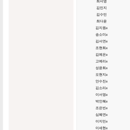
최서영
김민지
김수민
최다윤
김지원a
송소미a
김서연a
조현희a
김예은a
고예리a
성윤희a
오현지a
안수진a
김소리a
이서영a
박인혜a
조은빈a
심혜연a
이지민a
이세현a