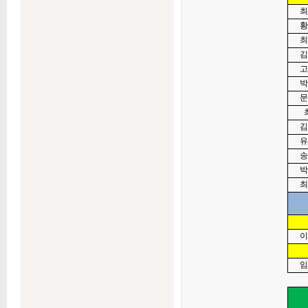
최
황
최
김
고
박
문
김
유
송
박
최
이
임