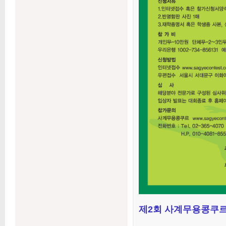
제2회 사계무용콩쿠