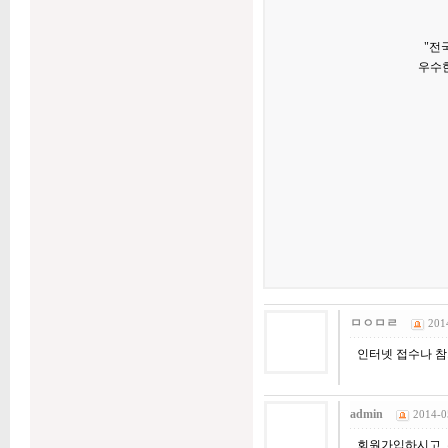
"전
우수한
ㅁㅇㅁㄹ
201
인터넷 접수나 참
admin
2014-0
회원가입하시고, 